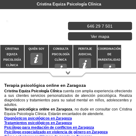
Cristina Equiza Psicología Clínica
646 29 7 501
Ver mapa
CRISTINA
QUIÉN SOY
CONSULTA
PERITAJE
COORDINACIÓN
EQUIZA
PSICOLOGÍA
JUDICIAL
DE
PSICOLOGÍA
CLÍNICA
PARENTALIDAD
CLÍNICA
CONTACTAR
Terapia psicológica online en Zaragoza
Cristina Equiza Psicología Clínica
cuenta con amplia experiencia ofreciendo
a sus clientes servicios personalizados de atención psicológica. Realiza
diagnósticos y tratamientos para su salud mental en niños, adolescentes y
adultos.
Terapia psicológica online en Zaragoza
, no dude en consultar con Cristina
Equiza Psicología Clínica. Estarán encantados de atenderle.
Diagnósticos psicológicos en Zaragoza
Tratamientos psicológicos en Zaragoza
Psicólogo para mediación de conflictos en Zaragoza
Psicólogo especializado en violencia de género en Zaragoza