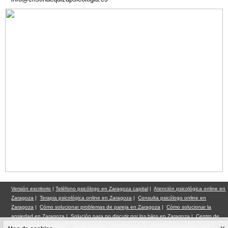
Versión escritorio
|
Teléfono psicólogo en Zaragoza capital
|
Atención psicológica online en
Zaragoza
|
Terapia psicológica online en Zaragoza
|
Consulta psicólogo online en
Zaragoza
|
Cómo solucionar problemas de pareja en Zaragoza
|
Cómo solucionar la
ansiedad en Zaragoza
|
Solución para no discutir por los hijos en Zaragoza
|
Centro de
psicología en Zaragoza
|
Cómo superar problemas con la alimentación en Zaragoza
|