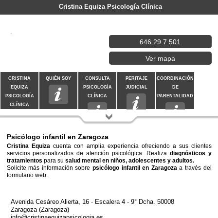
Cristina Equiza Psicología Clínica
646 29 7 501
Ver mapa
CRISTINA
QUIÉN SOY
CONSULTA
PERITAJE
COORDINACIÓN
EQUIZA
PSICOLOGÍA
JUDICIAL
DE
PSICOLOGÍA
CLÍNICA
PARENTALIDAD
CLÍNICA
CONTACTAR
Psicólogo infantil en Zaragoza
Cristina Equiza
cuenta con amplia experiencia ofreciendo a sus clientes
servicios personalizados de atención psicológica. Realiza
diagnósticos y
tratamientos
para su
salud mental en niños, adolescentes y adultos.
Solicite más información sobre
psicólogo infantil en Zaragoza
a través del
formulario web.
Avenida Cesáreo Alierta, 16 - Escalera 4 - 9° Dcha. 50008
Zaragoza (Zaragoza)
info@cristinaequizapsicologia.es